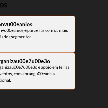
os
onvu00eanios
nvu00eanios e parcerias com os mais
riados segmentos.
rganizau00e7u00e3o
ganizau00e7u00e3o e apoio em feiras
eventos, com abrangu00eancia
ional.
para