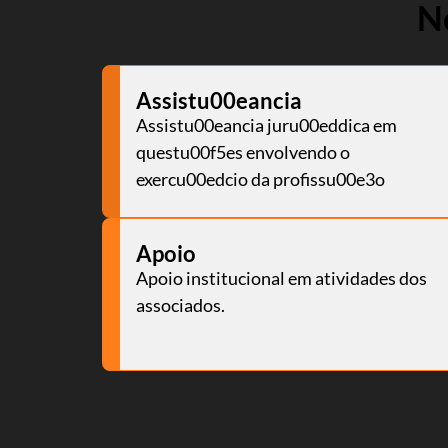
N
Assistu00eancia
Assistu00eancia juru00eddica em
questu00f5es envolvendo o
exercu00edcio da profissu00e3o
Apoio
Apoio institucional em atividades dos
associados.
Tamanh
Para aum
aumentar