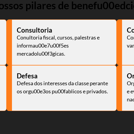
ossos pilares de benefu00edci
Consultoria
C
Conultoria fiscal, cursos, palestras e
Co
informau00e7u00f5es
va
mercadolu00f3gicas.
Defesa
O
Defesa dos interesses da classe perante
Or
os orgu00e3os pu00fablicos e privados.
e 
nac
o do texto
entar ou diminuir a fonte em nosso site, utilize os atalhos Ctrl+ (
) e Ctrl- (para diminuir) no seu teclado.