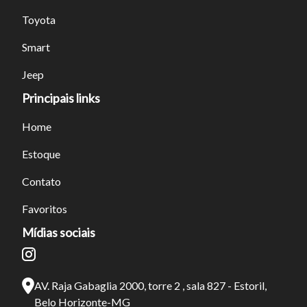
Toyota
Tamanho do texto
Smart
Para aumentar ou diminuir a fonte em nosso site, utilize os
Jeep
atalhos Ctrl+ (para aumentar) e Ctrl- (para diminuir) no seu
Principais links
teclado.
Home
Fechar
Estoque
Contato
Favoritos
Mídias sociais
AV. Raja Gabaglia 2000, torre 2 , sala 827 - Estoril,
Belo Horizonte-MG